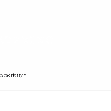
iin
g
on merkitty
*