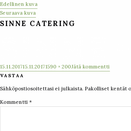
Edellinen kuva
Seuraava kuva
SINNE CATERING
Julkaistu
Täysikokoinen
artikkel
15.11.2017
15.11.2017
1590 × 200
Jätä kommentti
Sinne
VASTAA
Caterin
Sähköpostiosoitettasi ei julkaista.
Pakolliset kentät 
Kommentti
*