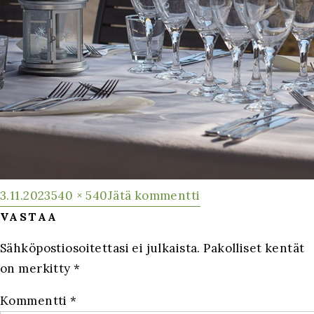
Julkaistu
Täysikokoinen
artikkeliin
3.11.2023
540 × 540
Jätä kommentti
Nybergs
VASTAA
Varpet
Sähköpostiosoitettasi ei julkaista.
Pakolliset kentät
saaristossa
on merkitty
*
Kommentti
*