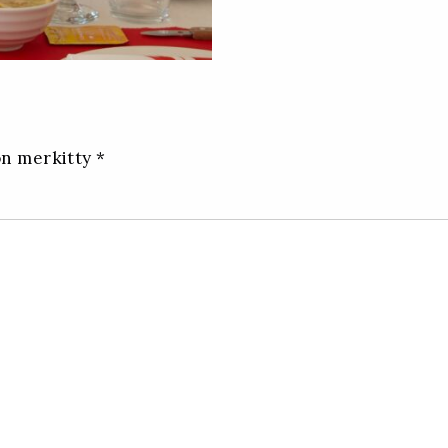
iin
lat
s
on merkitty
*
ssa