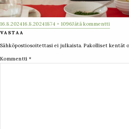
Julkaistu
Täysikokoinen
artikkel
16.8.2024
16.8.2024
1874 × 1096
Jätä kommentti
Rapujuh
VASTAA
Nyberg
Sähköpostiosoitettasi ei julkaista.
Pakolliset kentät 
Varpeti
Kommentti
*